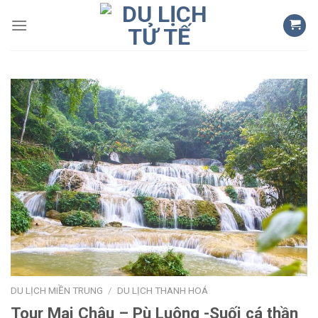
Skip
to
content
DU LỊCH MIỀN TRUNG
/
DU LỊCH THANH HOÁ
Tour Mai Châu – Pù Luông -Suối cá thần