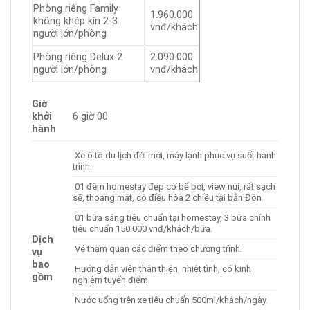
Phòng riêng Family
1.960.000
không khép kín 2-3
vnđ/khách
người lớn/phòng
Phòng riêng Delux 2
2.090.000
người lớn/phòng
vnđ/khách
Giờ
khởi
6 giờ 00
hành
Xe ô tô du lịch đời mới, máy lạnh phục vụ suốt hành
trình.
01 đêm homestay đẹp có bể bơi, view núi, rất sạch
sẽ, thoáng mát, có điều hòa 2 chiều tại bản Đôn
01 bữa sáng tiêu chuẩn tại homestay, 3 bữa chính
tiêu chuẩn 150.000 vnđ/khách/bữa.
Dịch
Vé thăm quan các điểm theo chương trình.
vụ
bao
Hướng dẫn viên thân thiện, nhiệt tình, có kinh
gồm
nghiệm tuyến điểm.
Nước uống trên xe tiêu chuẩn 500ml/khách/ngày.