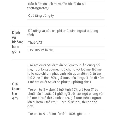
Bảo hiểm du lịch mức đền bù tối đa 60
triệu/người/vụ.
Quà tặng công ty
Đồ uống và các chi phí phát sinh ngoài chương
Dịch
trình.
vụ
không
Thuế VAT
bao
Tip HDV và lái xe.
gồm
Trẻ em dưới 5 tuổi miễn phí giá tour (Ăn cùng bố
mẹ, ngồi lòng bố mẹ, ngủ chung với bố mẹ; Bố mẹ
tự lo các chi phí phát sinh liên quan đến trẻ; từ trẻ
thứ 2 trở đi tính 50% giá tour; nếu 1 người lớn đi kèm
1 trẻ em dưới 5 tuổi sẽ phụ thu phòng đơn)
Giá
tour
Trẻ em từ 5 – dưới 9 tuổi tính 75% giá tour (Tiêu
trẻ
chuẩn ăn 1 suất, 01 ghế ngồi trên xe, ngủ chung với
bố mẹ, từ trẻ thứ 2 tính 100% giá tour, nếu 1 người
em
lớn đi kèm 1 trẻ em 5 – 9 tuổi sẽ phụ thu phòng
đơn)
Trẻ em từ 9 tuổi trở lên tính 100% giá tour