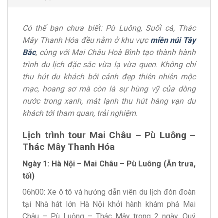
Có thể bạn chưa biết: Pù Luông, Suối cá, Thác
Mây Thanh Hóa đều nằm ở khu vực
miền núi Tây
Bắc
, cùng với Mai Châu Hoà Bình tạo thành hành
trình du lịch đặc sắc vừa lạ vừa quen. Không chỉ
thu hút du khách bởi cảnh đẹp thiên nhiên mộc
mạc, hoang sơ mà còn là sự hùng vỹ của dòng
nước trong xanh, mát lạnh thu hút hàng vạn du
khách tới tham quan, trải nghiệm.
Lịch trình tour Mai Châu – Pù Luông –
Thác Mây Thanh Hóa
Ngày 1: Hà Nội – Mai Châu – Pù Luông (Ăn trưa,
tối)
06h00: Xe ô tô và hướng dẫn viên du lịch đón đoàn
tại Nhà hát lớn Hà Nội khởi hành khám phá Mai
Châu – Pù Luông – Thác Mây trong 2 ngày. Quý