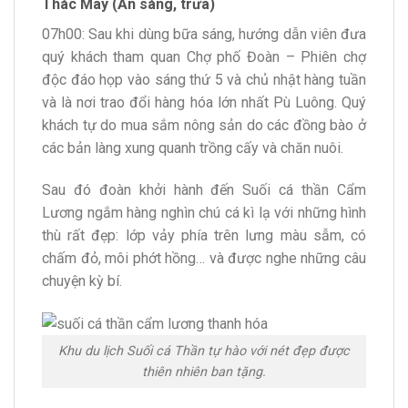
Thác Mây (Ăn sáng, trưa)
07h00: Sau khi dùng bữa sáng, hướng dẫn viên đưa
quý khách tham quan Chợ phố Đoàn – Phiên chợ
độc đáo họp vào sáng thứ 5 và chủ nhật hàng tuần
và là nơi trao đổi hàng hóa lớn nhất Pù Luông. Quý
khách tự do mua sắm nông sản do các đồng bào ở
các bản làng xung quanh trồng cấy và chăn nuôi.
Sau đó đoàn khởi hành đến Suối cá thần Cẩm
Lương ngắm hàng nghìn chú cá kì lạ với những hình
thù rất đẹp: lớp vảy phía trên lưng màu sẫm, có
chấm đỏ, môi phớt hồng… và được nghe những câu
chuyện kỳ bí.
Khu du lịch Suối cá Thần tự hào với nét đẹp được
thiên nhiên ban tặng.