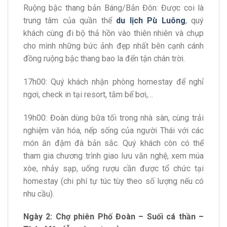
Ruộng bậc thang bản Báng/Bản Đôn: Được coi là
trung tâm của quần thể
du lịch Pù Luông
, quý
khách cùng đi bộ thả hồn vào thiên nhiên và chụp
cho mình những bức ảnh đẹp nhất bên cạnh cánh
đồng ruộng bậc thang bao la đến tận chân trời.
17h00: Quý khách nhận phòng homestay để nghỉ
ngơi, check in tại resort, tắm bể bơi,…
19h00: Đoàn dùng bữa tối trong nhà sàn, cùng trải
nghiệm văn hóa, nếp sống của người Thái với các
món ăn đậm đà bản sắc. Quý khách còn có thể
tham gia chương trình giao lưu văn nghệ, xem múa
xòe, nhảy sạp, uống rượu cần được tổ chức tại
homestay (chi phí tự túc tùy theo số lượng nếu có
nhu cầu).
Ngày 2: Chợ phiên Phố Đoàn – Suối cá thần –