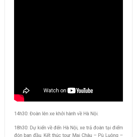
14h30: Đoàn lên xe khởi hành về Hà Nội.
18h30: Dự kiến về đến Hà Nội, xe trả đoàn tại điểm
đón ban đầu. Kết thúc tour Mai Châu – Pù Luông –