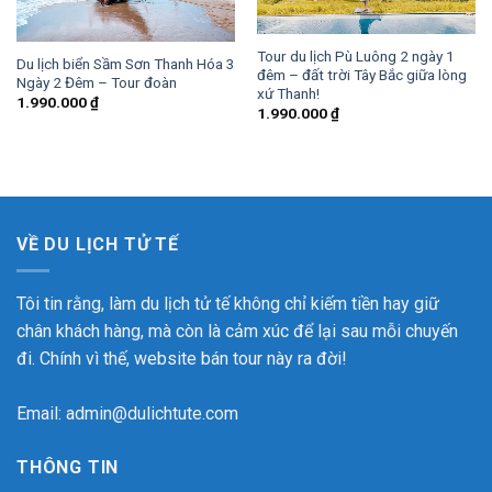
Tour du lịch Pù Luông 2 ngày 1
Du lịch biển Sầm Sơn Thanh Hóa 3
đêm – đất trời Tây Bắc giữa lòng
Ngày 2 Đêm – Tour đoàn
xứ Thanh!
1.990.000
₫
1.990.000
₫
VỀ DU LỊCH TỬ TẾ
Tôi tin rằng, làm du lịch tử tế không chỉ kiếm tiền hay giữ
chân khách hàng, mà còn là cảm xúc để lại sau mỗi chuyến
đi. Chính vì thế, website bán tour này ra đời!
Email: admin@dulichtute.com
THÔNG TIN