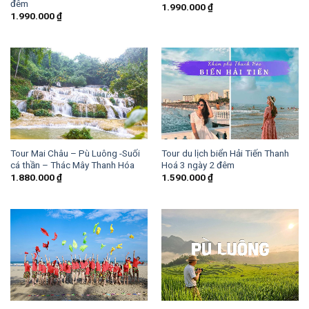
đêm
1.990.000
₫
1.990.000
₫
Tour Mai Châu – Pù Luông -Suối
Tour du lịch biển Hải Tiến Thanh
cá thần – Thác Mây Thanh Hóa
Hoá 3 ngày 2 đêm
1.880.000
₫
1.590.000
₫