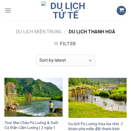
Skip
to
content
DU LỊCH MIỀN TRUNG
/
DU LỊCH THANH HOÁ
FILTER
Tour Mai Châu Pù Luông & Suối
Du lịch Pù Luông mùa lúa chín
Cá thần Cẩm Lương | 2 ngày 1
khám phá miền đất thanh bình