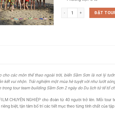
Tour Team Building Sầm Sơn 2
ĐẶT TOU
ợp cho các môn thể thao ngoài trời, biển Sầm Sơn là nơi lý t
n kết vui nhộn. Trải nghiệm một mùa hè tuyệt vời như lướt sóng
trong tour team building Sầm Sơn 2 ngày do Du lịch tử tế tổ c
LM CHUYÊN NGHIỆP cho đoàn từ 40 người trở lên. Mỗi tour te
riêng biệt, tận tâm bố trí các tiết mục theo từng tính chất của tập