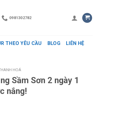
0981302782
R THEO YÊU CẦU
BLOG
LIÊN HỆ
 THANH HOÁ
ing Sầm Sơn 2 ngày 1
c nắng!