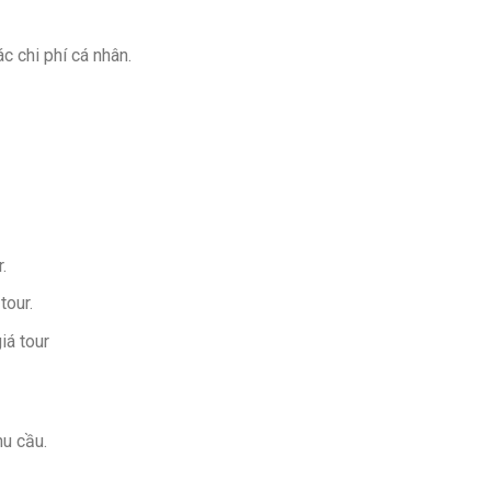
ác chi phí cá nhân.
.
tour.
iá tour
u cầu.