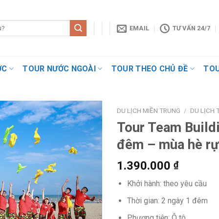
EMAIL
TƯ VẤN 24/7
ỚC
TOUR NƯỚC NGOÀI
TOUR THEO CHỦ ĐỀ
TOU
DU LỊCH MIỀN TRUNG
/
DU LỊCH
Tour Team Build
đêm – mùa hè rự
1.390.000
₫
Khởi hành: theo yêu cầu
Thời gian: 2 ngày 1 đêm
Phương tiện: Ô tô