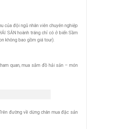
u của đội ngũ nhân viên chuyên nghiệp
c HẢI SẢN hoành tráng chỉ có ở biển Sầm
on không bao gồm giá tour).
 tham quan, mua sắm đồ hải sản – món
i. Trên đường về dừng chân mua đặc sản