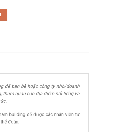
 ngày 1 đêm - mùa hè rực nắng! quantity
R
ưởng để bạn bè hoặc công ty nhỏ/doanh
, thăm quan các địa điểm nổi tiếng và
hức.
am building sẽ được các nhân viên tư
 thể đoàn.