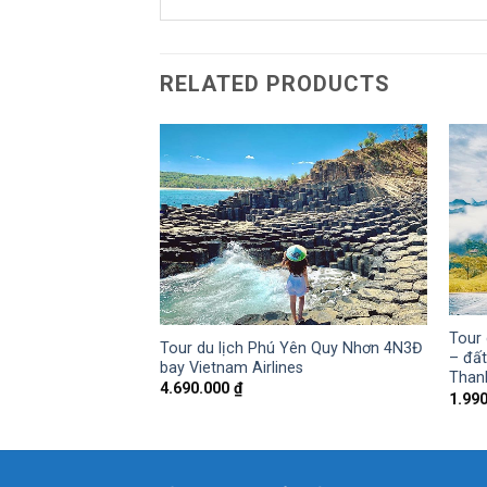
RELATED PRODUCTS
 2023 – khám phá
Tour 
 kì vỹ
Tour du lịch Phú Yên Quy Nhơn 4N3Đ
– đất
bay Vietnam Airlines
Than
4.690.000
₫
1.99