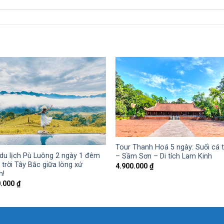
Tour Thanh Hoá 5 ngày: Suối cá 
du lịch Pù Luông 2 ngày 1 đêm
– Sầm Sơn – Di tích Lam Kinh
 trời Tây Bắc giữa lòng xứ
4.900.000
₫
h!
0.000
₫