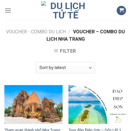
Skip
to
content
VOUCHER - COMBO DU LỊCH
/
VOUCHER – COMBO DU
LỊCH NHA TRANG
FILTER
Tham quan thành phố Nha Trang
Tour đảo Điệp Sơn – Dốc Lết 1