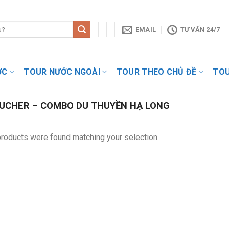
EMAIL
TƯ VẤN 24/7
ỚC
TOUR NƯỚC NGOÀI
TOUR THEO CHỦ ĐỀ
TOU
UCHER – COMBO DU THUYỀN HẠ LONG
roducts were found matching your selection.