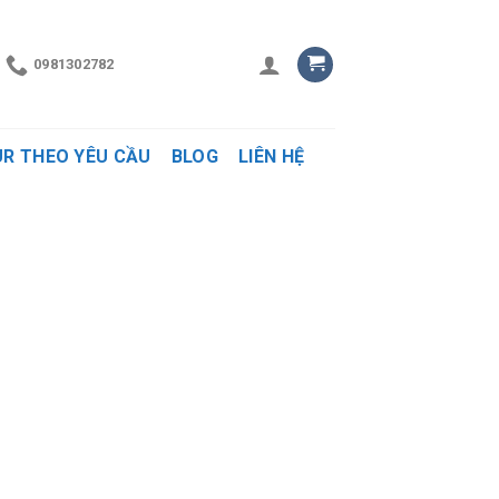
0981302782
R THEO YÊU CẦU
BLOG
LIÊN HỆ