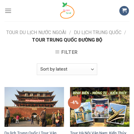
Skip
to
content
TOUR DU LỊCH NƯỚC NGOÀI
/
DU LỊCH TRUNG QUỐC
/
TOUR TRUNG QUỐC ĐƯỜNG BỘ
FILTER
-4%
Du lịch Trung Quốc | Tour Vân
Tour Hà Nội Vân Nam: Kiến Thủy