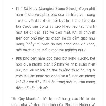
​Phố Đá Nhảy (Jiangbei Stone Street): đoạn phố
nằm ở khu vực phía bắc của thị trấn, ven sông
Tương, với đặc điểm nổi bật là những tảng đá
lớn được gia công và xếp khéo léo tạo thành
một lối đi đặc sắc và đẹp mắt. Khi di chuyển
trên con phố này, du khách sẽ có cảm giác như
đang “nhảy” từ viên đá này sang viên đá khác,
mỗi bước đi có thể là một trải nghiệm thú vị.
Khu phố bar: nằm dọc theo bờ sông Tương, kết
hợp giữa không gian cổ kính và nhịp sống hiện
đại, nơi du khách có thể thưởng thức những ly
cocktail, âm nhạc sôi động, và trải nghiệm không
khí về đêm đầy lôi cuốn trong một thị trấn mang
đậm dấu ấn lịch sử.
Tối: Quý khách ăn tối tại nhà hàng, sau đó tự do
khám phá vẻ đẹp lung linh của Phượng Hoàng về