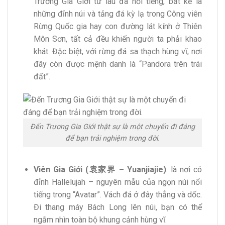
Trương Gia Giới từ lâu đã nổi tiếng, bất kể là
những đỉnh núi và tảng đá kỳ lạ trong Công viên
Rừng Quốc gia hay con đường lát kính ở Thiên
Môn Sơn, tất cả đều khiến người ta phải khao
khát. Đặc biệt, với rừng đá sa thạch hùng vĩ, nơi
đây còn được mệnh danh là “Pandora trên trái
đất”.
Đến Trương Gia Giới thật sự là một chuyến đi đáng
để bạn trải nghiệm trong đời.
Viên Gia Giới (袁家界 – Yuanjiajie)
: là nơi có
đỉnh Hallelujah – nguyên mẫu của ngọn núi nổi
tiếng trong “Avatar”. Vách đá ở đây thẳng và dốc.
Đi thang máy Bách Long lên núi, bạn có thể
ngắm nhìn toàn bộ khung cảnh hùng vĩ.