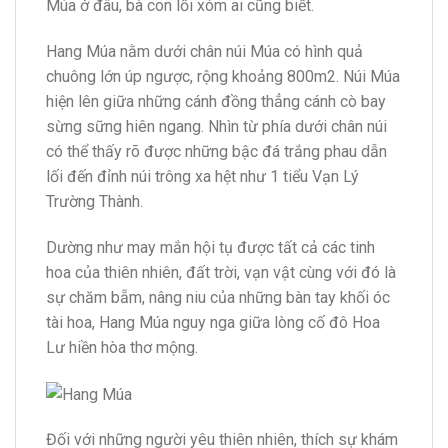
Múa ở đâu, bà con lối xóm ai cũng biết.
Hang Múa nằm dưới chân núi Múa có hình quả
chuông lớn úp ngược, rộng khoảng 800m2. Núi Múa
hiện lên giữa những cánh đồng thẳng cánh cò bay
sừng sững hiên ngang. Nhìn từ phía dưới chân núi
có thể thấy rõ được những bậc đá trắng phau dẫn
lối đến đỉnh núi trông xa hệt như 1 tiểu Vạn Lý
Trường Thành.
Dường như may mắn hội tụ được tất cả các tinh
hoa của thiên nhiên, đất trời, vạn vật cùng với đó là
sự chăm bẵm, nâng niu của những bàn tay khối óc
tài hoa, Hang Múa nguy nga giữa lòng cố đô Hoa
Lư hiền hòa thơ mộng.
Đối với những người yêu thiên nhiên, thích sự khám