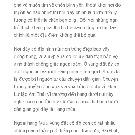
phá và muốn tìm về chốn bình yên, thoát khỏi nơi đô
thị ồn ào náo nhiệt thì nơi đây chính là điểm đến lý
tưởng có thể níu chân bạn ở lại. Đối với những bạn
trẻ thích khám phá, thích check-in sống ảo thì đây
chính là một địa điểm không thể bỏ qua.
Nơi đây có địa hình núi non trùng điệp bao vây
đồng bằng, vừa đẹp vừa có lợi để dàn trận bảo vệ
kinh thành chống giặc ngoại xâm. Ở vùng đất ấy có
một ngọn núi và một Hang múa – tên gọi hết sức kì
lạ được bắt nguồn từ câu chuyện dân gian. Chuyện
tương truyền rằng xưa kia vua Trần dời đô về Hoa
Lư lập Am Thái Vi thường đến hang dưới núi này
nghe các cung tần mỹ nữ đàn ca múa hát nên từ đó
dân gian gọi đây là Hang múa.
Ngoài hang Múa, vùng đất cố đô còn có rất nhiều
những danh thắng nổi tiếng như: Tràng An, Bái Đính,