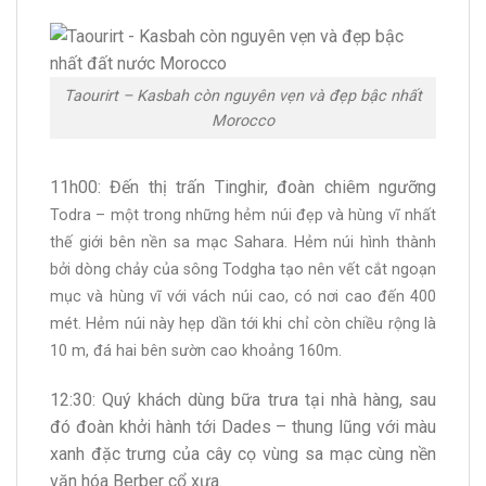
Taourirt – Kasbah còn nguyên vẹn và đẹp bậc nhất
Morocco
11h00: Đến thị trấn Tinghir, đoàn chiêm ngưỡng
Todra – một trong những hẻm núi đẹp và hùng vĩ nhất
thế giới bên nền sa mạc Sahara. Hẻm núi hình thành
bởi dòng chảy của sông Todgha tạo nên vết cắt ngoạn
mục và hùng vĩ với vách núi cao, có nơi cao đến 400
mét. Hẻm núi này hẹp dần tới khi chỉ còn chiều rộng là
10 m, đá hai bên sườn cao khoảng 160m.
12:30: Quý khách dùng bữa trưa tại nhà hàng, sau
đó đoàn khởi hành tới Dades – thung lũng với màu
xanh đặc trưng của cây cọ vùng sa mạc cùng nền
văn hóa Berber cổ xưa.