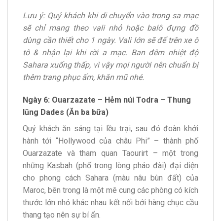
Lưu ý: Quý khách khi di chuyển vào trong sa mạc
sẽ chỉ mang theo vali nhỏ hoặc balô đựng đồ
dùng cần thiết cho 1 ngày. Vali lớn sẽ để trên xe ô
tô & nhận lại khi rời a mạc. Ban đêm nhiệt độ
Sahara xuống thấp, vì vậy mọi người nên chuẩn bị
thêm trang phục ấm, khăn mũ nhé.
Ngày 6: Ouarzazate – Hẻm núi Todra – Thung
lũng Dades (Ăn ba bữa)
Quý khách ăn sáng tại lều trại, sau đó đoàn khởi
hành tới “Hollywood của châu Phi” – thành phố
Ouarzazate và tham quan Taourirt – một trong
những Kasbah (phố trong lòng pháo đài) đại diện
cho phong cách Sahara (màu nâu bùn đất) của
Maroc, bên trong là một mê cung các phòng có kích
thước lớn nhỏ khác nhau kết nối bởi hàng chục cầu
thang tạo nên sự bí ẩn.