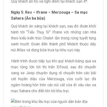
Quý khách ăn tối và nghỉ đêm tại khách sạn 4*.
Ngày 5: Res – Ifrane – Merzouga – Sa mạc
Sahara (Ăn ba bữa)
Quý khách ăn sáng tại khách sạn, sau đó đoàn khởi
hành tới “Tiểu Thuỵ Sĩ” Ifrane với những căn nhà
theo kiểu kiến trúc Chalet lẫn trong rừng tuyết tùng
xanh mướt. Đoàn đến thành phố Midelt thuộc dãy
núi Atlas và dùng bữa trưa tại khu vực này.
Hành trình được tiếp tục khi quý khách băng qua sa
mạc rộng lớn tới thị trấn Erfoud, sau đó chuyển
sang xe Jeep chuyên dụng di chuyển trên các bãi
cát huyền diệu của Merzouga, vừa cưỡi lạc đà
ngắm hoàng hôn trên các núi cát vừa đi sâu vào sa
mạc Sahara cho đến khi tới khu trại.