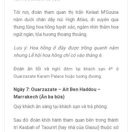
Tới nơi, đoàn tham quan thị trấn Kelaat M’Gouna
nằm dưới chân dãy núi High Atlas, đi xuyên qua
thung lũng hoa hồng tuyệt sắc, ngắm nhìn thảm hoa
ngút ngàn, tỏa hương thoang thoảng.
Lưu ý: Hoa hồng ở đây được trồng quanh năm
nhưng Lễ hội hoa hồng chỉ có vào thàng 6.
Đoàn ăn tối và n
ghỉ đêm tại khách sạn 4* ở
Ouarzazate Karam Palace hoặc tương đương.
Ngày 7: Ouarzazate – Ait Ben Haddou –
Marrakech (Ăn ba bữa)
Quý khách ăn sáng tại khách sạn và trả phòng.
Sau đó đoàn khởi hành tham quan bên trong thành
trì Kasbah of Taourirt (hay nhà của Glaoui) thuộc sở