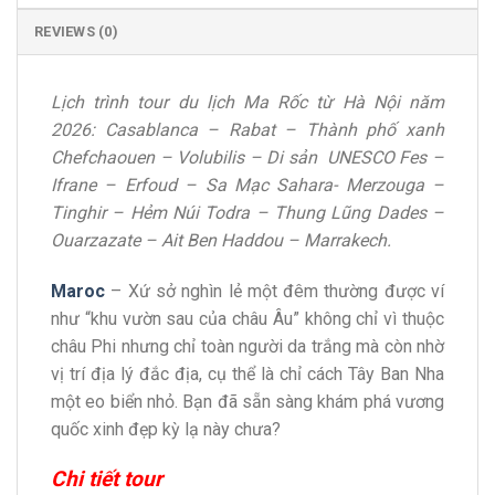
REVIEWS (0)
Lịch trình tour du lịch Ma Rốc từ Hà Nội năm
2026: Casablanca – Rabat – Thành phố xanh
Chefchaouen – Volubilis – Di sản UNESCO Fes –
Ifrane – Erfoud – Sa Mạc Sahara- Merzouga –
Tinghir – Hẻm Núi Todra – Thung Lũng Dades –
Ouarzazate – Ait Ben Haddou – Marrakech.
Maroc
– Xứ sở nghìn lẻ một đêm thường được ví
như “khu vườn sau của châu Âu” không chỉ vì thuộc
châu Phi nhưng chỉ toàn người da trắng mà còn nhờ
vị trí địa lý đắc địa, cụ thể là chỉ cách Tây Ban Nha
một eo biển nhỏ. Bạn đã sẵn sàng khám phá vương
quốc xinh đẹp kỳ lạ này chưa?
Chi tiết tour