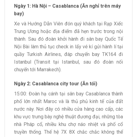
Ngày 1: Hà Nội – Casablanca (Ăn nghỉ trên máy
bay)
Xe và Hướng Dẫn Viên đón quý khách tại Rạp Xiếc
Trung Ương hoặc địa điểm đã hẹn trước trong nội
thành. Sau đó đoàn khởi hành đi sân bay Quốc Tế
Nội Bài làm thủ tục check in lấy vé kí gửi hành lí tại
quầy Turkish Airlines, đáp chuyến bay TK164 đi
Istanbul (Transit tại Istanbul, sau đó đoàn nối
chuyến tới Marrakech).
Ngày 2: Casablanca city tour (Ăn tối)
15:00: Đoàn hạ cánh tại sân bay Casablanca thành
phố lớn nhất Maroc và là thủ phủ kinh tế của đất
nước này. Nơi đây có nhiều cửa hàng cao cấp, các
khu vực trưng bày nghệ thuật đương đại, những tòa
nhà Pháp cổ, nhiều khu chợ náo nhiệt và phố cổ
truyền thống. Thế hệ 7X 8X chắc chắc không thể