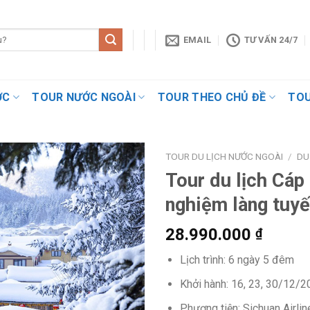
EMAIL
TƯ VẤN 24/7
ỚC
TOUR NƯỚC NGOÀI
TOUR THEO CHỦ ĐỀ
TOU
TOUR DU LỊCH NƯỚC NGOÀI
/
DU
Tour du lịch Cáp
nghiệm làng tuyế
28.990.000
₫
Lịch trình: 6 ngày 5 đêm
Khởi hành: 16, 23, 30/12/
Phương tiện: Sichuan Airlin