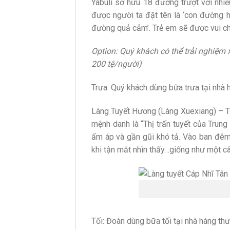
Yabuli sở hữu 18 đường trượt với nhi
được người ta đặt tên là ‘con đường h
đường quả cảm’. Trẻ em sẽ được vui chơ
Option: Quý khách có thể trải nghiệm 
200 tệ/người)
Trưa: Quý khách dùng bữa trưa tại nhà 
Làng Tuyết Hương (Làng Xuexiang) – To
mệnh danh là “Thị trấn tuyết của Trun
ấm áp và gần gũi khó tả. Vào ban đêm,
khi tận mắt nhìn thấy…giống như một câ
Tối: Đoàn dùng bữa tối tại nhà hàng 