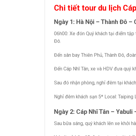
Chi tiết tour du lịch C
Ngày 1: Hà Nội – Thành Đô – C
06h00: Xe đón Quý khách tại điểm tập 
Đô.
Đến sân bay Thiên Phủ, Thành Đô, đoà
Đến Cáp Nhĩ Tân, xe và HDV đưa quý k
Sau đó nhận phòng, nghỉ đêm tại khác
Nghỉ đêm khách sạn 5* Local: Taiping 
Ngày 2: Cáp Nhĩ Tân – Yabuli
Sau bữa sáng, quý khách lên xe khởi hàn