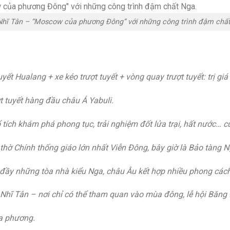
Nhĩ Tân – “Moscow của phương Đông” với những công trình đậm chất
t Hualang + xe kéo trượt tuyết + vòng quay trượt tuyết: trị giá 
ợt tuyết hàng đầu châu Á Yabuli.
tích khám phá phong tục, trải nghiệm đốt lửa trại, hất nước… 
thờ Chính thống giáo lớn nhất Viễn Đông, bây giờ là Bảo tàng N
y những tòa nhà kiểu Nga, châu Âu kết hợp nhiều phong cách ki
 Nhĩ Tân – nơi chỉ có thể tham quan vào mùa đông, lễ hội Băng
ịa phương.