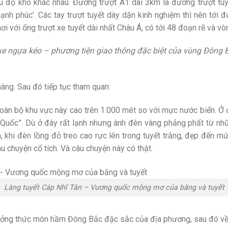
ều độ khó khác nhau. Đường trượt A1 dài 3km là đường trượt tuy
ạnh phúc’. Các tay trượt tuyết dày dặn kinh nghiệm thì nên tới đ
i với ống trượt xe tuyết dài nhất Châu Á, có tới 48 đoạn rẽ và vò
xe ngựa kéo – phương tiện giao thông đặc biệt của vùng Đông B
hàng. Sau đó tiếp tục tham quan:
àn bộ khu vực này cao trên 1.000 mét so với mực nước biển. Ở đ
g Quốc”. Dù ở đây rất lạnh nhưng ánh đèn vàng phảng phất từ n
 khi đèn lồng đỏ treo cao rực lên trong tuyết trắng, đẹp đến 
u chuyện cổ tích. Và câu chuyện này có thật.
Làng tuyết Cáp Nhĩ Tân – Vương quốc mộng mơ của băng và tuyết
thưởng thức món hầm Đông Bắc đặc sắc của địa phương, sau đó 