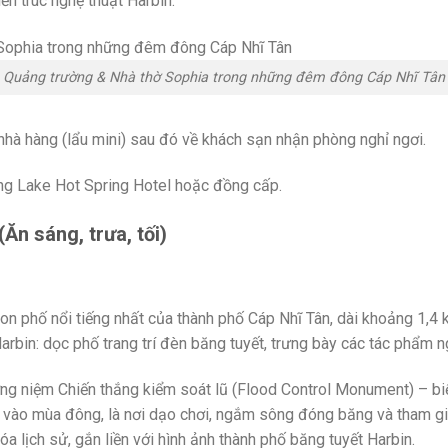
n trúc nghệ thuật Harbin.
Quảng trường & Nhà thờ Sophia trong những đêm đông Cáp Nhĩ Tân
 nhà hàng (lẩu mini) sau đó về khách sạn nhận phòng nghỉ ngơi.
ing Lake Hot Spring Hotel hoặc đồng cấp.
(Ăn sáng, trưa, tối)
n phố nổi tiếng nhất của thành phố Cáp Nhĩ Tân, dài khoảng 1,4
Harbin: dọc phố trang trí đèn băng tuyết, trưng bày các tác phẩm n
ưởng niệm Chiến thắng kiểm soát lũ (Flood Control Monument) – b
 vào mùa đông, là nơi dạo chơi, ngắm sông đóng băng và tham gi
hóa lịch sử, gắn liền với hình ảnh thành phố băng tuyết Harbin.