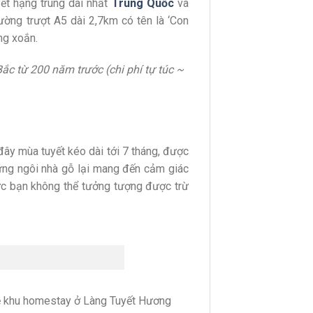
ết hạng trung dài nhất
Trung Quốc
và
ường trượt A5 dài 2,7km có tên là ‘Con
ng xoắn.
ắc từ 200 năm trước (chi phí tự túc ~
ây mùa tuyết kéo dài tới 7 tháng, được
hững ngôi nhà gỗ lại mang đến cảm giác
mức bạn không thể tưởng tượng được trừ
về khu homestay ở Làng Tuyết Hương