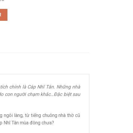
ông trải nghiệm làng tuyết cổ tích quantity
R
tích chính là Cáp Nhĩ Tân. Những nhà
 do con người chạm khắc…Đặc biệt sau
 ngôi làng, từ tiếng chuông nhà thờ cũ
Cáp Nhĩ Tân mùa đông chưa?