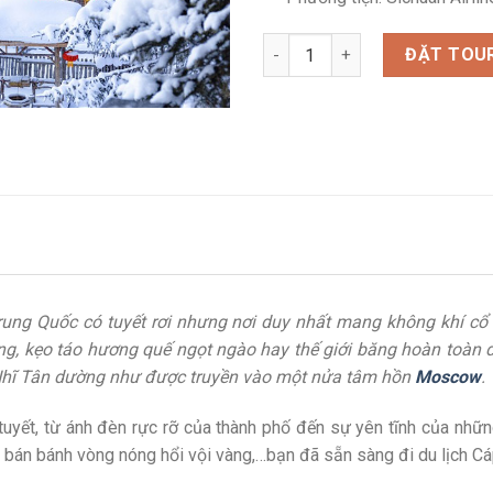
Tour du lịch Cáp Nhĩ Tân mùa đ
ĐẶT TOU
rung Quốc có tuyết rơi nhưng nơi duy nhất mang không khí cổ 
ng, kẹo táo hương quế ngọt ngào hay thế giới băng hoàn toàn
p Nhĩ Tân dường như được truyền vào một nửa tâm hồn
Moscow
.
yết, từ ánh đèn rực rỡ của thành phố đến sự yên tĩnh của những
 bán bánh vòng nóng hổi vội vàng,…bạn đã sẵn sàng đi du lịch 