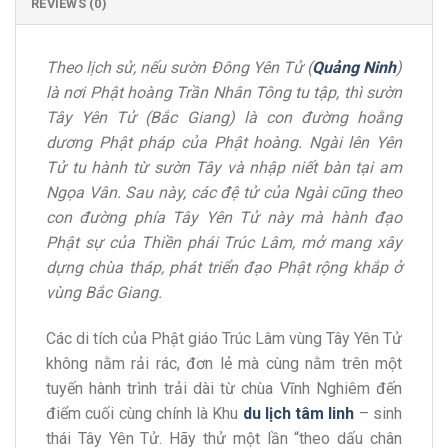
REVIEWS (0)
Theo lịch sử, nếu sườn Đông Yên Tử (
Quảng Ninh
)
là nơi Phật hoàng Trần Nhân Tông tu tập, thì sườn
Tây Yên Tử (Bắc Giang) là con đường hoằng
dương Phật pháp của Phật hoàng. Ngài lên Yên
Tử tu hành từ sườn Tây và nhập niết bàn tại am
Ngọa Vân. Sau này, các đệ tử của Ngài cũng theo
con đường phía Tây Yên Tử này mà hành đạo
Phật sự của Thiền phái Trúc Lâm, mở mang xây
dựng chùa tháp, phát triển đạo Phật rộng khắp ở
vùng Bắc Giang.
Các di tích của Phật giáo Trúc Lâm vùng Tây Yên Tử
không nằm rải rác, đơn lẻ mà cùng nằm trên một
tuyến hành trình trải dài từ chùa Vĩnh Nghiêm đến
điểm cuối cùng chính là Khu
du lịch tâm linh
– sinh
thái Tây Yên Tử. Hãy thử một lần “theo dấu chân