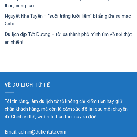
thân, công tác
Nguyệt Nha Tuyền – “suối trăng lưỡi liềm” bí ẩn giữa sa mạc
Gobi
Du lịch dịp Tết Dương – rời xa thành phố mình tìm về nơi thật
an nhiên!
VỀ DU LỊCH TỬ TẾ
Tôi tin rằng, làm du lịch tử tế không chỉ kiếm tiền hay giữ
chân khách hàng, mà còn là cảm xúc để lại sau mỗi chuyến
đi. Chính vì thế, website bán tour này ra đời!
Email: admin@dulichtute.com