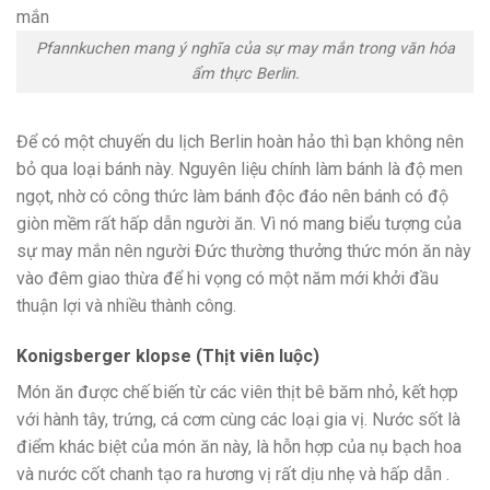
Pfannkuchen mang ý nghĩa của sự may mắn trong văn hóa
ẩm thực Berlin.
Để có một chuyến du lịch Berlin hoàn hảo thì bạn không nên
bỏ qua loại bánh này. Nguyên liệu chính làm bánh là độ men
ngọt, nhờ có công thức làm bánh độc đáo nên bánh có độ
giòn mềm rất hấp dẫn người ăn. Vì nó mang biểu tượng của
sự may mắn nên người Đức thường thưởng thức món ăn này
vào đêm giao thừa để hi vọng có một năm mới khởi đầu
thuận lợi và nhiều thành công.
Konigsberger klopse (Thịt viên luộc)
Món ăn được chế biến từ các viên thịt bê băm nhỏ, kết hợp
với hành tây, trứng, cá cơm cùng các loại gia vị. Nước sốt là
điểm khác biệt của món ăn này, là hỗn hợp của nụ bạch hoa
và nước cốt chanh tạo ra hương vị rất dịu nhẹ và hấp dẫn .