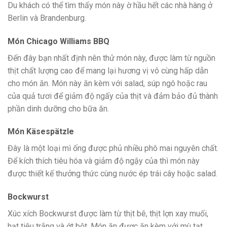
Du khách có thể tìm thấy món này ờ hầu hết các nhà hàng ở
Berlin và Brandenburg.
Món Chicago Williams BBQ
Đến đây bạn nhất định nên thử món này, được làm từ nguồn
thịt chất lượng cao để mang lại hương vị vô cùng hấp dẫn
cho món ăn. Món này ăn kèm với salad, súp ngô hoặc rau
của quả tươi để giảm độ ngấy của thịt và đảm bảo đủ thành
phần dinh dưỡng cho bữa ăn.
Món Käsespätzle
Đây là một loại mì ống được phủ nhiều phô mai nguyên chất.
Để kích thích tiêu hóa và giảm độ ngậy của thì món này
được thiết kế thưởng thức cùng nước ép trái cây hoặc salad.
Bockwurst
Xúc xích Bockwurst được làm từ thịt bê, thịt lợn xay muối,
hạt tiêu trắng và ớt bột. Món ăn được ăn kèm với mù tạt,