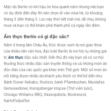
Mặc dù Berlin có khí hậu ôn hòa quanh năm nhưng nếu bạn
có dự định đến đây thì nên chọn đi vào mùa hè, từ khoảng
tháng 3 đến tháng 5. Lúc này thời tiết mát mẻ, dễ chịu, không
mưa và bạn có thể khám phá thành phố cả ngày lẫn đêm.
Ẩm thực Berlin có gì đặc sắc?
Nằm ở trung tâm Châu Âu, Đức được xem là nơi giao thoa
của nhiều nền văn hóa, đặc biệt Berlin là nơi hội tụ những giá
trị
ẩm thực
đặc sắc nhất. Đến thủ đô này bạn sẽ có cơ hội
thưởng thức nhiều đặc sản truyền thống và cả những món ăn
độc đáo của các quốc gia khác trên Thế giới. Một số món ăn
nổi tiếng được nhiều du khách yêu thích có thể kể đến như:
Bánh Doner Kebabs, Rodizio, bánh Pfannkuchen, Mustafas
Gemüsedöner, Konigsberger klopse (Thịt viên luộc),
Chicago Williams BBQ, Käsespätzle, Bockwurst,
Kartoffelpuffer.